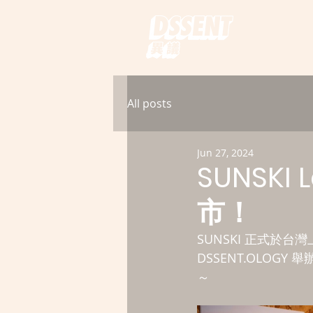
All posts
Jun 27, 2024
SUNSKI
市！
SUNSKI 正式於
DSSENT.OLOG
～